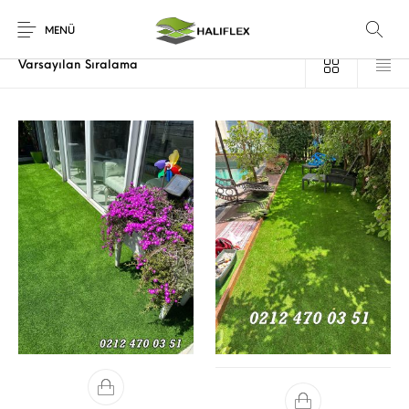
Ana Sayfa
/
Ürünler “suni yapay çim halı Silivri Fenerköy” olarak etiketlendi
MENÜ
Suni Yapay Çim Halı istanbul
Toprak Üstü Çim Halı – Hızlı ve
Pratik Yeşil Alan Çözümü