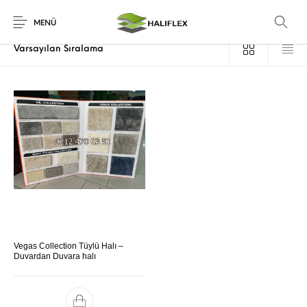
Ana Sayfa
/
Ürünler “tüylü halıfleks vegas” olarak etiketlendi
MENÜ
Vegas Collection Tüylü Halı –
Duvardan Duvara halı