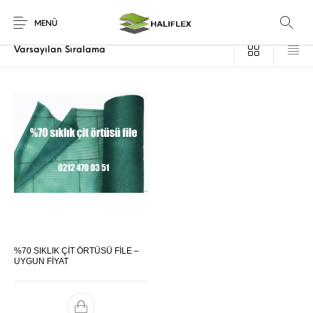
Ana Sayfa
/
Ürünler “çit örtüsü sinop” olarak etiketlendi
MENÜ
%70 SIKLIK ÇİT ÖRTÜSÜ FİLE –
UYGUN FİYAT