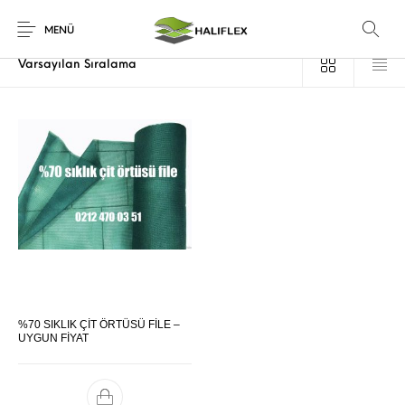
Ana Sayfa
/
Ürünler “okul çit filesi” olarak etiketlendi
MENÜ
%70 SIKLIK ÇİT ÖRTÜSÜ FİLE –
UYGUN FİYAT