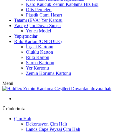
Karo Kauçuk Zemin Kaplama Hiz Böl
Ofis Perdeleri
Plastik Cami Hasırı
Tatamı (EVA) Yer Karosu
Yapay Çim Duvar Şımşır
Yonca Model
Yapıştırıcılar
Rulo Karton (ONDULE)
İnşaat Kartonu
Oluklu Karton
Rulo Karton
Sarma Kartonu
Yer Kartonu
Zemin Koruma Kartonu
Menü
Ürünlerimiz
Çim Halı
Dekorasyon Çim Halı
Lands Cape Peyzaj Çim Halı