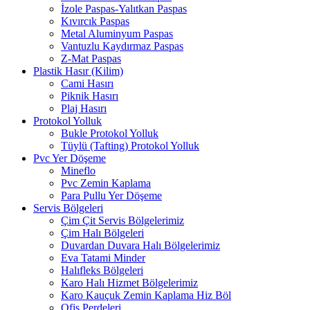
İzole Paspas-Yalıtkan Paspas
Kıvırcık Paspas
Metal Aluminyum Paspas
Vantuzlu Kaydırmaz Paspas
Z-Mat Paspas
Plastik Hasır (Kilim)
Cami Hasırı
Piknik Hasırı
Plaj Hasırı
Protokol Yolluk
Bukle Protokol Yolluk
Tüylü (Tafting) Protokol Yolluk
Pvc Yer Döşeme
Mineflo
Pvc Zemin Kaplama
Para Pullu Yer Döşeme
Servis Bölgeleri
Çim Çit Servis Bölgelerimiz
Çim Halı Bölgeleri
Duvardan Duvara Halı Bölgelerimiz
Eva Tatami Minder
Halıfleks Bölgeleri
Karo Halı Hizmet Bölgelerimiz
Karo Kauçuk Zemin Kaplama Hiz Böl
Ofis Perdeleri