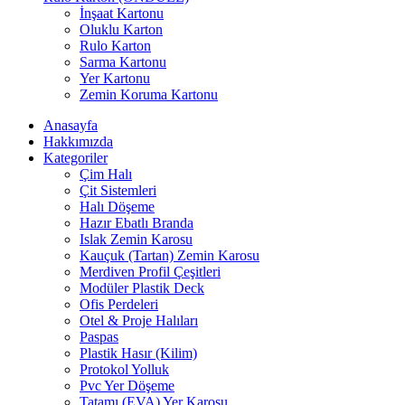
İnşaat Kartonu
Oluklu Karton
Rulo Karton
Sarma Kartonu
Yer Kartonu
Zemin Koruma Kartonu
Anasayfa
Hakkımızda
Kategoriler
Çim Halı
Çit Sistemleri
Halı Döşeme
Hazır Ebatlı Branda
Islak Zemin Karosu
Kauçuk (Tartan) Zemin Karosu
Merdiven Profil Çeşitleri
Modüler Plastik Deck
Ofis Perdeleri
Otel & Proje Halıları
Paspas
Plastik Hasır (Kilim)
Protokol Yolluk
Pvc Yer Döşeme
Tatamı (EVA) Yer Karosu