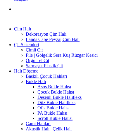
Çim Halı
Dekorasyon Çim Halı
Lands Cape Peyzaj Çim Halı
Çit Sistemleri
Çimli Çit
File | Gölgelik Sera Kuş Rüzgar Kesici
Örgü Tel Çit
Sarmaşık Plastik Çit
Halı Döşeme
Baskılı Çocuk Halıları
Bukle Halı
Asos Bukle Halısı
Çocuk Bukle Halısı
Desenli Bukle Halıfleks
Düz Bukle Halıfleks
Ofis Bukle Halısı
PA Bukle Halısı
Scroll Bukle Halısı
Cami Halıları
Akustik Halı | Çelik Halı