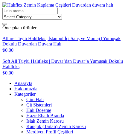
Öne çıkan ürünler
Allure Tüylü Halıfleks | İstanbul İçi Satış ve Montaj | Yumuşak
Dokulu Duvardan Duvara Halı
₺
0,00
Soft All Tüylü Halıfleks | Duvar’dan Duvar’a Yumuşak Dokulu
Halıfleks
₺
0,00
Anasayfa
Hakkımızda
Kategoriler
Çim Halı
Çit Sistemleri
Halı Döşeme
Hazır Ebatlı Branda
Islak Zemin Karosu
Kauçuk (Tartan) Zemin Karosu
Merdiven Profil Çeşitleri