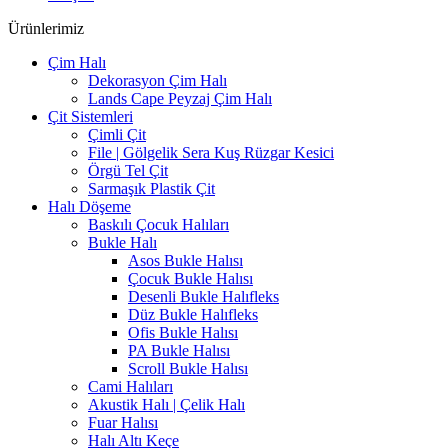
Ürünlerimiz
Çim Halı
Dekorasyon Çim Halı
Lands Cape Peyzaj Çim Halı
Çit Sistemleri
Çimli Çit
File | Gölgelik Sera Kuş Rüzgar Kesici
Örgü Tel Çit
Sarmaşık Plastik Çit
Halı Döşeme
Baskılı Çocuk Halıları
Bukle Halı
Asos Bukle Halısı
Çocuk Bukle Halısı
Desenli Bukle Halıfleks
Düz Bukle Halıfleks
Ofis Bukle Halısı
PA Bukle Halısı
Scroll Bukle Halısı
Cami Halıları
Akustik Halı | Çelik Halı
Fuar Halısı
Halı Altı Keçe