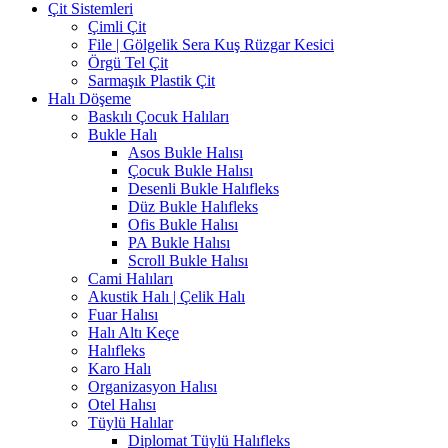
Çit Sistemleri
Çimli Çit
File | Gölgelik Sera Kuş Rüzgar Kesici
Örgü Tel Çit
Sarmaşık Plastik Çit
Halı Döşeme
Baskılı Çocuk Halıları
Bukle Halı
Asos Bukle Halısı
Çocuk Bukle Halısı
Desenli Bukle Halıfleks
Düz Bukle Halıfleks
Ofis Bukle Halısı
PA Bukle Halısı
Scroll Bukle Halısı
Cami Halıları
Akustik Halı | Çelik Halı
Fuar Halısı
Halı Altı Keçe
Halıfleks
Karo Halı
Organizasyon Halısı
Otel Halısı
Tüylü Halılar
Diplomat Tüylü Halıfleks