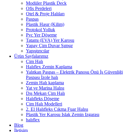
Modüler Plastik Deck
Ofis Perdeleri
Otel & Proje Halıları
Paspas
Plastik Hasır (Kilim)
Protokol Yolluk
Pvc Yer Döşeme
Tatamı (EVA) Yer Karosu
Yapay Çim Duvar Şımşır
Yapıştırıcılar
Ürün Sayfalarımız
Çim Halı
Halıflex Zemin Kaplama
Yalıtkan Paspas – Elektrik Panosu Önü İş Güvenliği
Paspası İzole halı
Zemin Halı kaplama
Yat ve Marina Halısı
Dış Mekan Çim Halı
Halıfleks Döşeme
Çim Halı Modelleri
2. El Halıfleks Çıkma Fuar Halısı
Plastik Yer Karosu Islak Zemin Izgarası
halıflex
Blog
İletişim