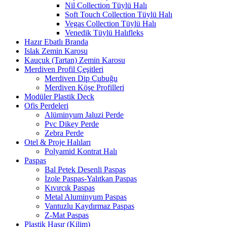
Nil Collection Tüylü Halı
Soft Touch Collection Tüylü Halı
Vegas Collection Tüylü Halı
Venedik Tüylü Halıfleks
Hazır Ebatlı Branda
Islak Zemin Karosu
Kauçuk (Tartan) Zemin Karosu
Merdiven Profil Çeşitleri
Merdiven Dip Çubuğu
Merdiven Köşe Profilleri
Modüler Plastik Deck
Ofis Perdeleri
Alüminyum Jaluzi Perde
Pvc Dikey Perde
Zebra Perde
Otel & Proje Halıları
Polyamid Kontrat Halı
Paspas
Bal Petek Desenli Paspas
İzole Paspas-Yalıtkan Paspas
Kıvırcık Paspas
Metal Aluminyum Paspas
Vantuzlu Kaydırmaz Paspas
Z-Mat Paspas
Plastik Hasır (Kilim)