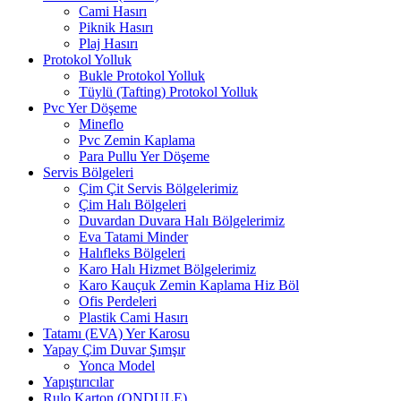
Cami Hasırı
Piknik Hasırı
Plaj Hasırı
Protokol Yolluk
Bukle Protokol Yolluk
Tüylü (Tafting) Protokol Yolluk
Pvc Yer Döşeme
Mineflo
Pvc Zemin Kaplama
Para Pullu Yer Döşeme
Servis Bölgeleri
Çim Çit Servis Bölgelerimiz
Çim Halı Bölgeleri
Duvardan Duvara Halı Bölgelerimiz
Eva Tatami Minder
Halıfleks Bölgeleri
Karo Halı Hizmet Bölgelerimiz
Karo Kauçuk Zemin Kaplama Hiz Böl
Ofis Perdeleri
Plastik Cami Hasırı
Tatamı (EVA) Yer Karosu
Yapay Çim Duvar Şımşır
Yonca Model
Yapıştırıcılar
Rulo Karton (ONDULE)