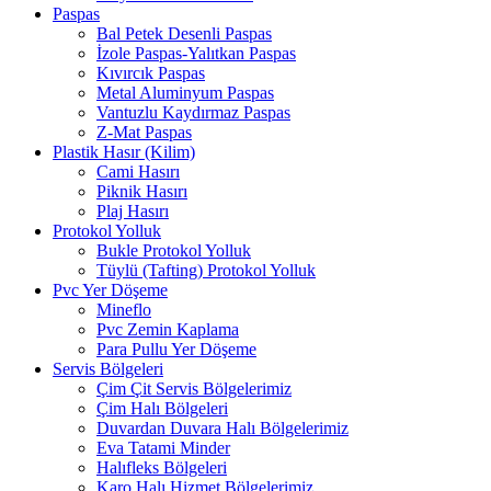
Paspas
Bal Petek Desenli Paspas
İzole Paspas-Yalıtkan Paspas
Kıvırcık Paspas
Metal Aluminyum Paspas
Vantuzlu Kaydırmaz Paspas
Z-Mat Paspas
Plastik Hasır (Kilim)
Cami Hasırı
Piknik Hasırı
Plaj Hasırı
Protokol Yolluk
Bukle Protokol Yolluk
Tüylü (Tafting) Protokol Yolluk
Pvc Yer Döşeme
Mineflo
Pvc Zemin Kaplama
Para Pullu Yer Döşeme
Servis Bölgeleri
Çim Çit Servis Bölgelerimiz
Çim Halı Bölgeleri
Duvardan Duvara Halı Bölgelerimiz
Eva Tatami Minder
Halıfleks Bölgeleri
Karo Halı Hizmet Bölgelerimiz