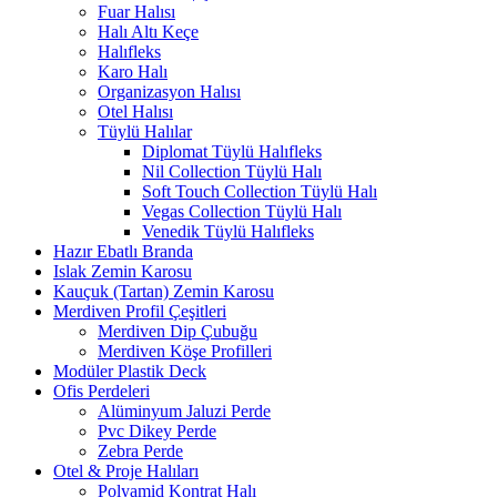
Fuar Halısı
Halı Altı Keçe
Halıfleks
Karo Halı
Organizasyon Halısı
Otel Halısı
Tüylü Halılar
Diplomat Tüylü Halıfleks
Nil Collection Tüylü Halı
Soft Touch Collection Tüylü Halı
Vegas Collection Tüylü Halı
Venedik Tüylü Halıfleks
Hazır Ebatlı Branda
Islak Zemin Karosu
Kauçuk (Tartan) Zemin Karosu
Merdiven Profil Çeşitleri
Merdiven Dip Çubuğu
Merdiven Köşe Profilleri
Modüler Plastik Deck
Ofis Perdeleri
Alüminyum Jaluzi Perde
Pvc Dikey Perde
Zebra Perde
Otel & Proje Halıları
Polyamid Kontrat Halı