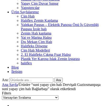
Yapay Çim Duvar Şımşır
Yapıştırıcılar
Ürün Sayfalarımız
Çim Halı
Halıflex Zemin Kaplama
Yalıtkan Paspas – Elektrik Panosu Önü İş Güvenliği
Paspası İzole halı
Zemin Halı kaplama
Yat ve Marina Halısı
Dış Mekan Çim Halı
Halıfleks Döşeme
Çim Halı Modelleri
2. El Halıfleks Çıkma Fuar Halısı
Plastik Yer Karosu Islak Zemin Izgarası
halıflex
Blog
İletişim
Ara:
Ara
Ana Sayfa
/
Ürünler “suni yapay çim halı Dervişali Gaziosmanpaşa
suni yapay çim halı Bağlarbaşı” olarak etiketlendi
Filters