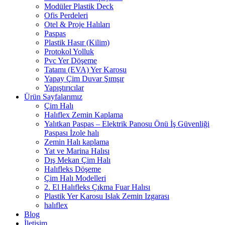
Modüler Plastik Deck
Ofis Perdeleri
Otel & Proje Halıları
Paspas
Plastik Hasır (Kilim)
Protokol Yolluk
Pvc Yer Döşeme
Tatamı (EVA) Yer Karosu
Yapay Çim Duvar Şımşır
Yapıştırıcılar
Ürün Sayfalarımız
Çim Halı
Halıflex Zemin Kaplama
Yalıtkan Paspas – Elektrik Panosu Önü İş Güvenliği
Paspası İzole halı
Zemin Halı kaplama
Yat ve Marina Halısı
Dış Mekan Çim Halı
Halıfleks Döşeme
Çim Halı Modelleri
2. El Halıfleks Çıkma Fuar Halısı
Plastik Yer Karosu Islak Zemin Izgarası
halıflex
Blog
İletişim