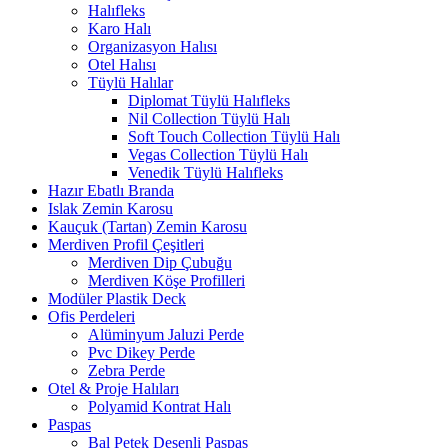
Halıfleks
Karo Halı
Organizasyon Halısı
Otel Halısı
Tüylü Halılar
Diplomat Tüylü Halıfleks
Nil Collection Tüylü Halı
Soft Touch Collection Tüylü Halı
Vegas Collection Tüylü Halı
Venedik Tüylü Halıfleks
Hazır Ebatlı Branda
Islak Zemin Karosu
Kauçuk (Tartan) Zemin Karosu
Merdiven Profil Çeşitleri
Merdiven Dip Çubuğu
Merdiven Köşe Profilleri
Modüler Plastik Deck
Ofis Perdeleri
Alüminyum Jaluzi Perde
Pvc Dikey Perde
Zebra Perde
Otel & Proje Halıları
Polyamid Kontrat Halı
Paspas
Bal Petek Desenli Paspas