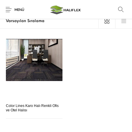
Ana Sayfa
/
Ürünler “toptan karo halı izmir” olarak etiketlendi
MENÜ
Color Lines Karo Halı Renkli Ofis
ve Otel Halısı