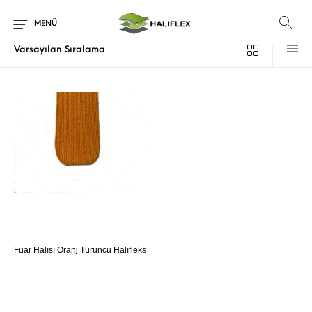
Ana Sayfa
/
Ürünler “turuncu fuar halısı” olarak etiketlendi
MENÜ
Fuar Halısı Oranj Turuncu Halıfleks